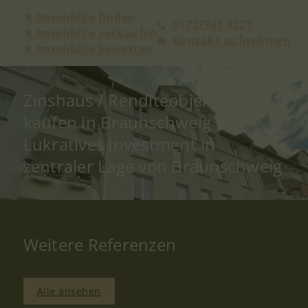
⚜ Immobilie finden
0172/345 9227
⚜ Immobilie verkaufen
Kontakt aufnehmen
⚜ Immobilie bewerten
Zinshaus / Renditeobjekt zu
kaufen in Braunschweig
Lukratives Investment in
zentraler Lage von Braunschweig
Weitere Referenzen
Alle ansehen