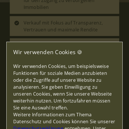
für den Zugang zu verborgenen
Immobilien
Verkauf mit Fokus auf Transparenz,
Vertrauen und maximale Rendite
Maximierung des Potenzials und
Wir verwenden Cookies 🍪
Verkaufspreises Ihrer Immobilie
Wir verwenden Cookies, um beispielsweise
Unterstützung von der Bewertung über
Funktionen für soziale Medien anzubieten
die Vermarktung bis zum erfolgreichen
oder die Zugriffe auf unsere Website zu
Abschluss
analysieren. Sie geben Einwilligung zu
unseren Cookies, wenn Sie unsere Webseite
Thema
weiterhin nutzen. Um fortzufahren müssen
Sie eine Auswahl treffen.
Weitere Informationen zum Thema
Datenschutz und Cookies können Sie unserer
Anrede
Datenschutzerklärung
entnehmen. Unter