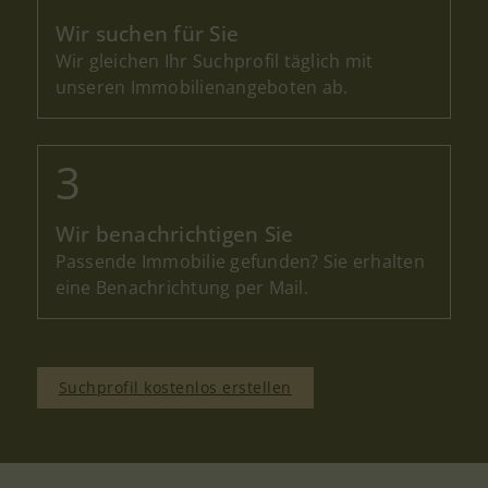
Eigentumswohnung
Wir suchen für Sie
Grundstück
Wir gleichen Ihr Suchprofil täglich mit
unseren Immobilienangeboten ab.
Gewerbeimmobilie
Wohnfläche in qm
Wir benachrichtigen Sie
Zimmer
Passende Immobilie gefunden? Sie erhalten
eine Benachrichtung per Mail.
bevorzugter Ort (ggf. mit Ortsteil)
Suchprofil kostenlos erstellen
(optional) Wollen Sie uns Ihre Wünsche noch
genauer schildern?