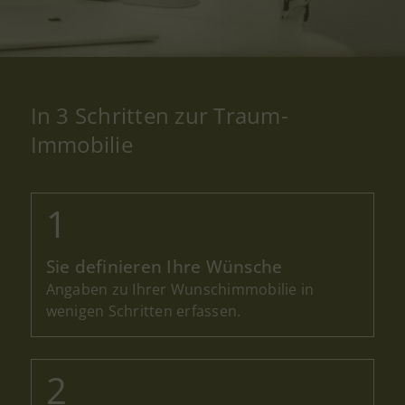
In 3 Schritten zur Traum-
Immobilie
Jetzt kostenlos benachrichtigt
werden
Nehmen Sie sich einen Moment Zeit, um
das Formular auszufüllen. Dies hilft uns,
Ihre individuelle Situation besser zu
Sie definieren Ihre Wünsche
verstehen und gezielte Beratung
Angaben zu Ihrer Wunschimmobilie in
anzubieten.
wenigen Schritten erfassen.
Angaben zur Wunschimmobilie
Ein/Zweifamilienhaus