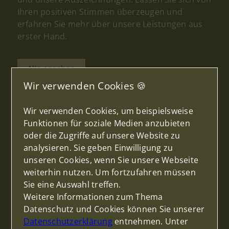
Ihren positiven Stimmen überzeugen und
erfahren Sie mehr über unsere Leistungen aus
erster Hand.
Alle ansehen
Wir verwenden Cookies 🍪
Wir verwenden Cookies, um beispielsweise
Funktionen für soziale Medien anzubieten
oder die Zugriffe auf unsere Website zu
analysieren. Sie geben Einwilligung zu
unseren Cookies, wenn Sie unsere Webseite
MERIC KILIC
weiterhin nutzen. Um fortzufahren müssen
Sie eine Auswahl treffen.
Wir freuen uns sehr über die
Weitere Informationen zum Thema
positiven Kundenstimmen. Es ist
Datenschutz und Cookies können Sie unserer
eine Auszeichnung unserer Arbeit
Datenschutzerklärung
entnehmen. Unter
und gibt Ihnen einen kleinen Einblick