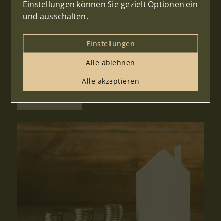
Einstellungen können Sie gezielt Optionen ein
inn unserere vertrauensvolle Arbeit.
und ausschalten.
Einstellungen
Alle ablehnen
Wissenswertes zum Immobilienkauf
Alle akzeptieren
Alle ansehen