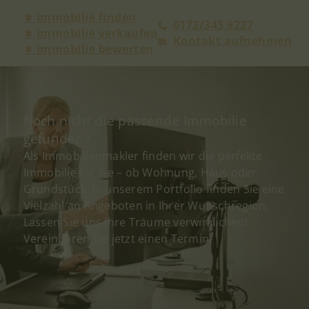
⚜ Immobilie finden
0172/345 9227
⚜ Immobilie verkaufen
Kontakt aufnehmen
⚜ Immobilie bewerten
Noch nicht die passende Immobilie
gefunden?
Als Immobilienmakler finden wir die perfekte
Immobilie für Sie – ob Wohnung, Haus oder
Grundstück. In unserem Portfolio finden Sie eine
Vielzahl an Angeboten in Ihrer Wunschregion.
Lassen Sie uns Ihre Träume verwirklichen!
Vereinbaren Sie jetzt einen Termin.