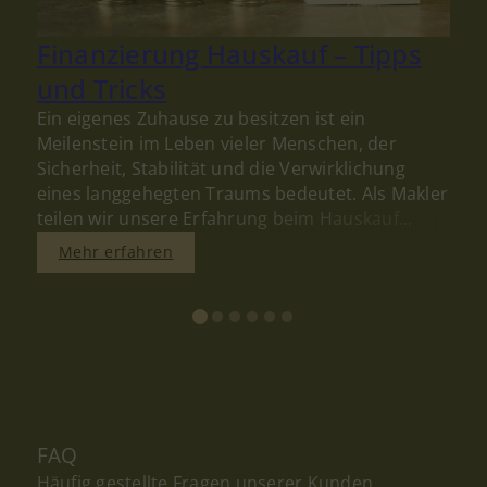
Finanzierung Hauskauf – Tipps
und Tricks
D
E
Ein eigenes Zuhause zu besitzen ist ein
m
Meilenstein im Leben vieler Menschen, der
v
Sicherheit, Stabilität und die Verwirklichung
f
eines langgehegten Traums bedeutet. Als Makler
e
teilen wir unsere Erfahrung beim Hauskauf
w
gerne mit Ihnen und stellen Ihnen einen
Mehr erfahren
a
kostenlosen Finanzierungs-Rechner zur
O
Verfügung.
FAQ
Häufig gestellte Fragen unserer Kunden