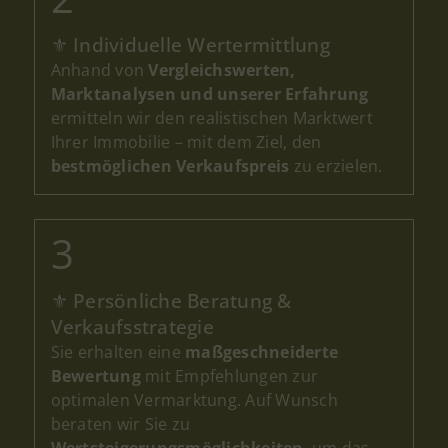
Mehrfamilienhaus – wir analysieren Lage,
⚜ Individuelle Wertermittlung
Zustand, Ausstattung und aktuelle
Anhand von
Vergleichswerten,
Marktdaten, um den optimalen Preis für
Marktanalysen und unserer Erfahrung
Ihre Immobilie zu bestimmen.
ermitteln wir den realistischen Marktwert
Unsere Immobilienbewertung in
Ihrer Immobilie – mit dem Ziel, den
Braunschweig ist für Sie vollständig
bestmöglichen Verkaufspreis
zu erzielen.
kostenlos und unverbindlich.
Angaben zu Ihrer Immobilie
Art der Immobilie
⚜ Persönliche Beratung &
Verkaufsstrategie
Baujahr
Sie erhalten eine
maßgeschneiderte
Bewertung
mit Empfehlungen zur
optimalen Vermarktung. Auf Wunsch
beraten wir Sie zu
renovierungsbedürftig