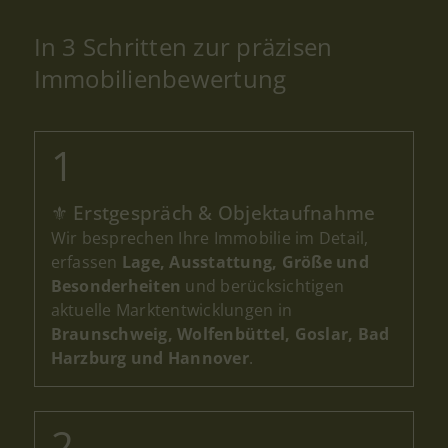
In 3 Schritten zur präzisen
Immobilienbewertung
Erhalten Sie eine realistische
Marktpreiseinschätzung
Ihrer Immobilie
Kostenlose Immobilienbewertung
⚜ Erstgespräch & Objektaufnahme
in Braunschweig
Wir besprechen Ihre Immobilie im Detail,
Wenn Sie Ihre Immobilie in Braunschweig
erfassen
Lage, Ausstattung, Größe und
verkaufen möchten, ist eine professionelle
Besonderheiten
und berücksichtigen
Immobilienbewertung der erste und
aktuelle Marktentwicklungen in
wichtigste Schritt. Als regionaler
Braunschweig, Wolfenbüttel, Goslar, Bad
Immobilienmakler kennt Wert & Raum
Harzburg und Hannover
.
Immobilien den lokalen Markt genau und
ermittelt für Sie einen realistischen
Verkaufspreis.
Ob Einfamilienhaus, Wohnung oder