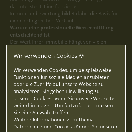
dahintersteht. Eine fundierte
Immobilienbewertung bildet dabei die Basis für
einen erfolgreichen Verkauf.
Warum eine professionelle Wertermittlung
entscheidend ist
Der Wert Ihrer Immobilie hängt von vielen
Faktoren ab:
Lage, Größe, Ausstattung und
Wir verwenden Cookies 🍪
Zustand
spielen eine zentrale Rolle. Doch der
reine Marktwert ist nur eine Zahl – der
tatsächliche
Verkaufspreis
kann mit der
Wir verwenden Cookies, um beispielsweise
richtigen Vermarktungsstrategie deutlich höher
Funktionen für soziale Medien anzubieten
ausfallen.
oder die Zugriffe auf unsere Website zu
Genau hier setzt unsere Expertise an. Bei WERT
analysieren. Sie geben Einwilligung zu
& RAUM Immobilien bewerten wir Ihre Immobilie
unseren Cookies, wenn Sie unsere Webseite
nicht nur anhand von Daten, sondern auch mit
weiterhin nutzen. Um fortzufahren müssen
einem tiefen Verständnis für den Markt und
Sie eine Auswahl treffen.
einer individuellen Betrachtung Ihrer Immobilie.
Weitere Informationen zum Thema
Denn oft lassen sich durch gezielte
Aufwertung,
Datenschutz und Cookies können Sie unserer