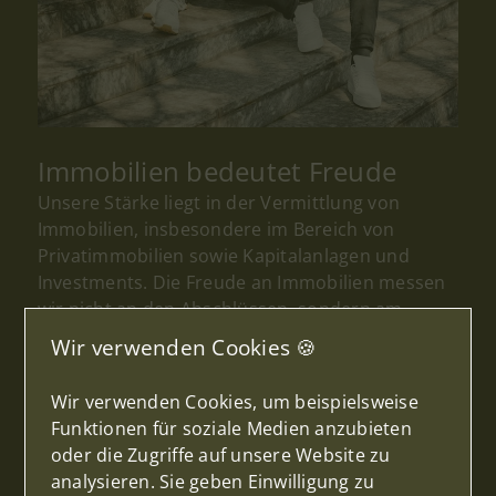
Immobilien bedeutet Freude
Unsere Stärke liegt in der Vermittlung von
Immobilien, insbesondere im Bereich von
Privatimmobilien sowie Kapitalanlagen und
Investments. Die Freude an Immobilien messen
wir nicht an den Abschlüssen, sondern am
Austausch mit den Menschen und am
Wir verwenden Cookies 🍪
gegenseitigen Vertrauen für ein erfolgreiches
Ergebnis.
Wir verwenden Cookies, um beispielsweise
Funktionen für soziale Medien anzubieten
⚜ Vertrauen
oder die Zugriffe auf unsere Website zu
Die Basis für eine regelmäßige sowie offen &
analysieren. Sie geben Einwilligung zu
ehrliche Kommunikation miteinander. Vertrauen