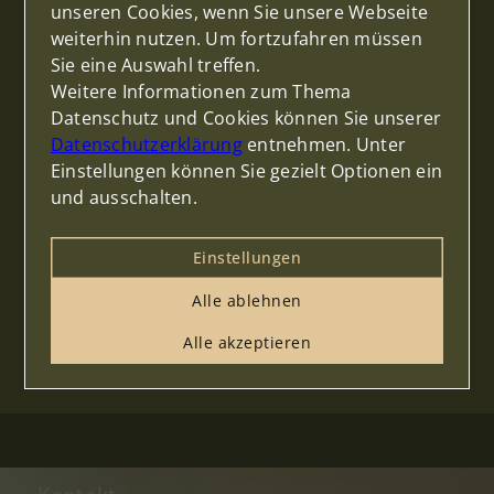
unseren Cookies, wenn Sie unsere Webseite
schafft Mehrwert!
weiterhin nutzen. Um fortzufahren müssen
Sie eine Auswahl treffen.
⚜ Seriosität
Weitere Informationen zum Thema
Immobilien sind Wirtschaftsgüter von hoher
Datenschutz und Cookies können Sie unserer
Bedeutung. Deshalb legen wir Wert auf
Datenschutzerklärung
entnehmen. Unter
Ernsthaftigkeit!
Einstellungen können Sie gezielt Optionen ein
und ausschalten.
⚜ Individualität
Das was uns ausmacht – Jeden von uns! Egal ob
Einstellungen
Immobilie oder Mensch. Wir unterstützen Sie auf
Ihrem individuellen Weg!
Alle ablehnen
Mehr über uns erfahren
Alle akzeptieren