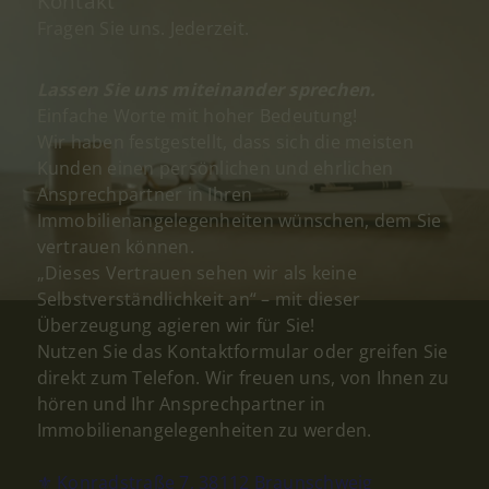
Kontakt
Fragen Sie uns. Jederzeit.
Lassen Sie uns miteinander sprechen.
Einfache Worte mit hoher Bedeutung!
Wir haben festgestellt, dass sich die meisten
Kunden einen persönlichen und ehrlichen
Ansprechpartner in Ihren
Immobilienangelegenheiten wünschen, dem Sie
vertrauen können.
„Dieses Vertrauen sehen wir als keine
Selbstverständlichkeit an“ – mit dieser
Überzeugung agieren wir für Sie!
Nutzen Sie das Kontaktformular oder greifen Sie
direkt zum Telefon. Wir freuen uns, von Ihnen zu
hören und Ihr Ansprechpartner in
Immobilienangelegenheiten zu werden.
⚜ Konradstraße 7, 38112 Braunschweig