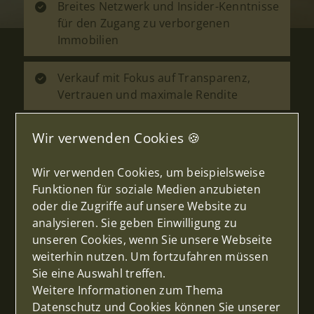
Breites Netzwerk und Insider-Kenntnisse
für den Zugang zu verborgenen
Immobilien
Verkauf mit Fokus auf Transparenz,
Vertrauen und maximale Rendite
Maximierung des Potenzials und
Wir verwenden Cookies 🍪
Verkaufspreises Ihrer Immobilie
Wir verwenden Cookies, um beispielsweise
Unterstützung von der Bewertung über
Funktionen für soziale Medien anzubieten
die Vermarktung bis zum erfolgreichen
oder die Zugriffe auf unsere Website zu
Abschluss
analysieren. Sie geben Einwilligung zu
unseren Cookies, wenn Sie unsere Webseite
weiterhin nutzen. Um fortzufahren müssen
Thema
Sie eine Auswahl treffen.
Weitere Informationen zum Thema
Datenschutz und Cookies können Sie unserer