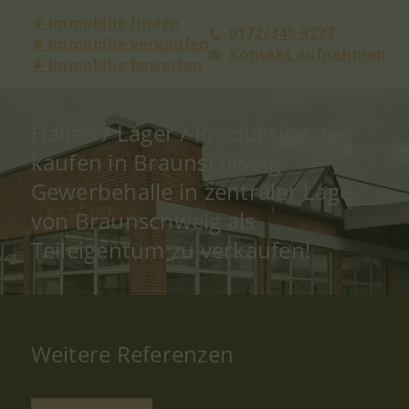
⚜ Immobilie finden
0172/345 9227
⚜ Immobilie verkaufen
Kontakt aufnehmen
⚜ Immobilie bewerten
Hallen / Lager / Produktion zu
kaufen in Braunschweig
Gewerbehalle in zentraler Lage
von Braunschweig als
Teileigentum zu verkaufen!
Weitere Referenzen