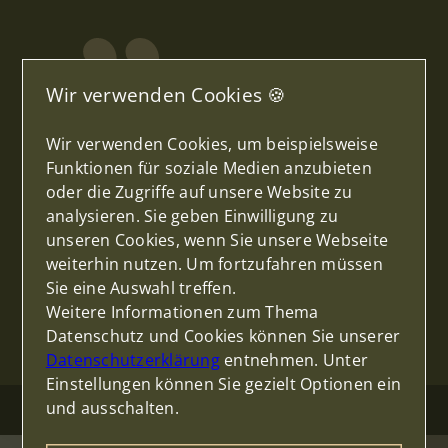
Wir verwenden Cookies 🍪
Wir verwenden Cookies, um beispielsweise
MERIC KILIC
Funktionen für soziale Medien anzubieten
Wir freuen uns sehr über die
oder die Zugriffe auf unsere Website zu
positiven Kundenstimmen. Es ist
analysieren. Sie geben Einwilligung zu
eine Auszeichnung unserer Arbeit
unseren Cookies, wenn Sie unsere Webseite
und gibt Ihnen einen kleinen Einblick
weiterhin nutzen. Um fortzufahren müssen
inn unserere vertrauensvolle Arbeit.
Sie eine Auswahl treffen.
Weitere Informationen zum Thema
Datenschutz und Cookies können Sie unserer
Datenschutzerklärung
entnehmen. Unter
Einstellungen können Sie gezielt Optionen ein
und ausschalten.