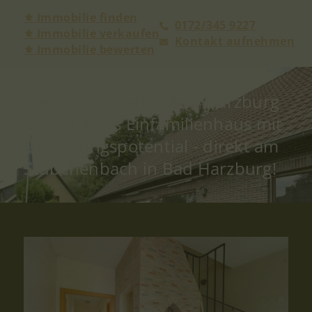
⚜ Immobilie finden
0172/345 9227
⚜ Immobilie verkaufen
Kontakt aufnehmen
⚜ Immobilie bewerten
Haus zu kaufen in Bad Harzburg
Großzügiges Einfamilienhaus mit
Gestaltungspotential - direkt am
Stübchenbach in Bad Harzburg!