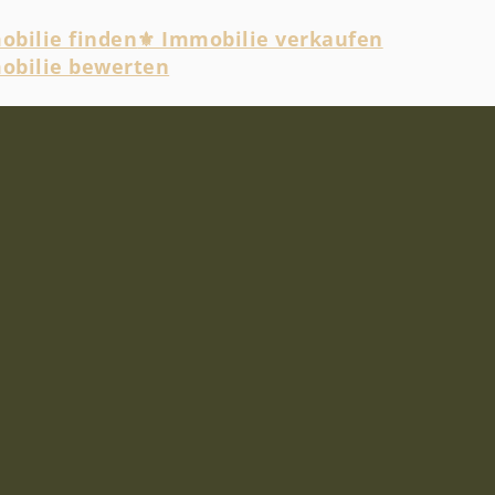
bilie finden
⚜ Immobilie verkaufen
obilie bewerten