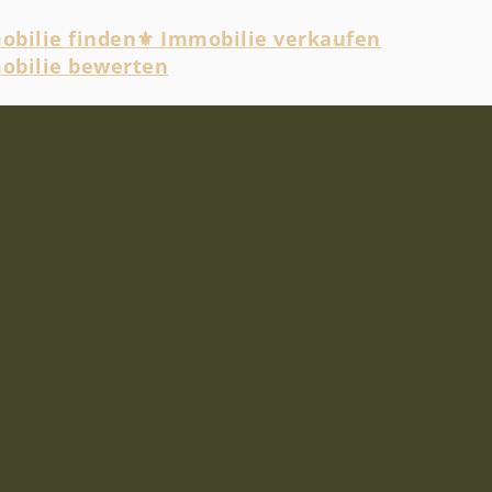
bilie finden
⚜ Immobilie verkaufen
obilie bewerten